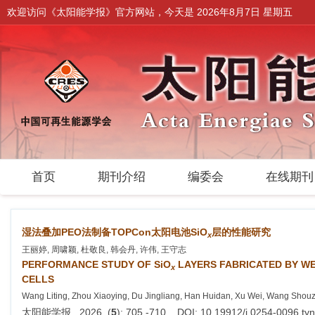
欢迎访问《太阳能学报》官方网站，今天是
2026年8月7日 星期五
首页
期刊介绍
编委会
在线期
湿法叠加PEO法制备TOPCon太阳电池SiO
层的性能研究
x
王丽婷, 周啸颖, 杜敬良, 韩会丹, 许伟, 王守志
PERFORMANCE STUDY OF SiO
LAYERS FABRICATED BY W
x
CELLS
Wang Liting, Zhou Xiaoying, Du Jingliang, Han Huidan, Xu Wei, Wang Shouz
太阳能学报 . 2026, (
5
): 705 -710 . DOI: 10.19912/j.0254-0096.t