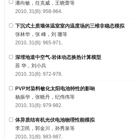
潘向敏，任克威，王晓蕾等
2010, 31(8): 958-964.
下沉式土质墙体温室室内温度场的三维非稳态模拟
张林华，张 峰，刘 珊等
2010, 31(8): 965-971.
深埋地道中空气-岩体动态换热计算模型
苏 华，刘小兵
2010, 31(8): 972-978.
PVP对染料敏化太阳电池特性的影响
杨振华，张晓丹，纪伟伟等
2010, 31(8): 979-982.
体异质结有机光伏电池物理性能模拟
李卫民，郭金川，孙秀泉等
2010, 31(8): 983-987.