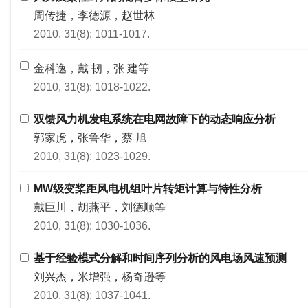
周传捷，李德源，赵世林
2010, 31(8): 1011-1017.
金科逸，戴 韧，张 建等
2010, 31(8): 1018-1022.
双馈风力机发电系统在电网故障下的动态响应分析
郭家虎，张鲁华，蔡 旭
2010, 31(8): 1023-1029.
MW级变桨距风电机组叶片转矩计算与特性分析
戴巨川，胡燕平，刘德顺等
2010, 31(8): 1030-1036.
基于经验模式分解和时间序列分析的风电场风速预测
刘兴杰，米增强，杨奇逊等
2010, 31(8): 1037-1041.