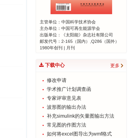
与动力工程类期刊影响力榜首！
2024-12-13
喜报！ 《太阳能学报》19篇论文
主管单位：中国科学技术协会
主办单位：中国可再生能源学会
入选 “领跑者 5000—中国精品科
出版单位：《太阳能》杂志社有限公司
技期刊顶尖论文”
邮发代号：2-165（国内）,Q286（国外）
2024-10-22
1980年创刊 | 月刊
编辑部创建读者服务群的通知
2024-04-19
下载中心
更多
喜报！《太阳能学报》荣登能源
与动力工程类期刊影响力榜首！
修改申请
2023-12-06
学术推广计划调查函
“钙钛矿太阳电池”专题征稿延期通
专家评审意见表
知
波形图的输出办法
2023-06-14
补充simulink的矢量图输出方法
常见图的作图方法
如何将excel图导出为wmf格式