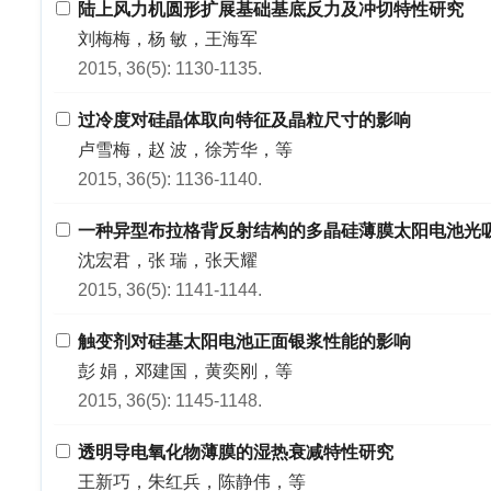
陆上风力机圆形扩展基础基底反力及冲切特性研究
刘梅梅，杨 敏，王海军
2015, 36(5): 1130-1135.
过冷度对硅晶体取向特征及晶粒尺寸的影响
卢雪梅，赵 波，徐芳华，等
2015, 36(5): 1136-1140.
一种异型布拉格背反射结构的多晶硅薄膜太阳电池光
沈宏君，张 瑞，张天耀
2015, 36(5): 1141-1144.
触变剂对硅基太阳电池正面银浆性能的影响
彭 娟，邓建国，黄奕刚，等
2015, 36(5): 1145-1148.
透明导电氧化物薄膜的湿热衰减特性研究
王新巧，朱红兵，陈静伟，等