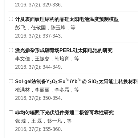
2016, 37(2): 329-336.
计及表面纹理结构的晶硅太阳电池温度预测模型
彭 飞，任敬国，陈玉峰，等
2016, 37(2): 337-343.
激光掺杂形成硼背场PERL硅太阳电池的研究
李文佳，王振交，韩培育，等
2016, 37(2): 344-349.
3+
3+
Sol-gel法制备Y
O
:Eu
/Yb
@ SiO
太阳能上转换材料
2
3
2
檀满林，李丽丽，李冬霜，等
2016, 37(2): 350-354.
非均匀辐照下光伏组件旁通二极管可靠性研究
张 臻，王 磊，蔡一凡，等
2016, 37(2): 355-360.