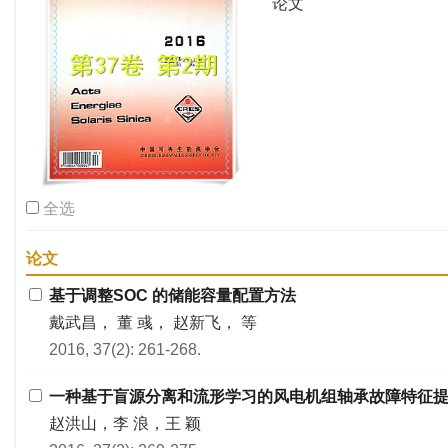
论文
全选
论文
基于调整SOC 的储能容量配置方法
戴武昌， 董 彧， 赵新飞， 等
2016, 37(2): 261-268.
一种基于盲源分离和流形学习的风电机组轴承故障特征
赵洪山，李 浪，王 颖