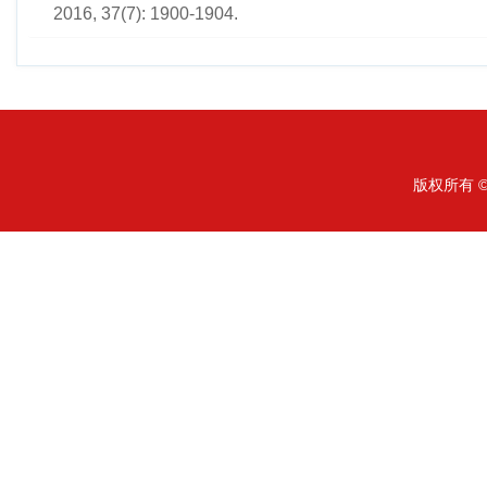
2016, 37(7): 1900-1904.
版权所有 