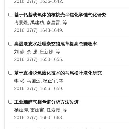
2016, 37(7): 1636-1642.
基于钙基载氧体的核桃壳半焦化学链气化研究
冉景煜, 禹建功, 秦昌雷, 等
2016, 37(7): 1643-1649.
高温液态水处理杂交狼尾草提高总糖收率
刘 静, 余 强, 庄新姝, 等
2016, 37(7): 1650-1655.
基于直接脱氧液化技术的马尾松叶液化研究
李 彬, 马国远, 杨正宇, 等
2016, 37(7): 1656-1659.
工业糠醛气相色谱分析方法改进
杨延涛, 雷廷宙, 任素霞, 等
2016, 37(7): 1660-1663.