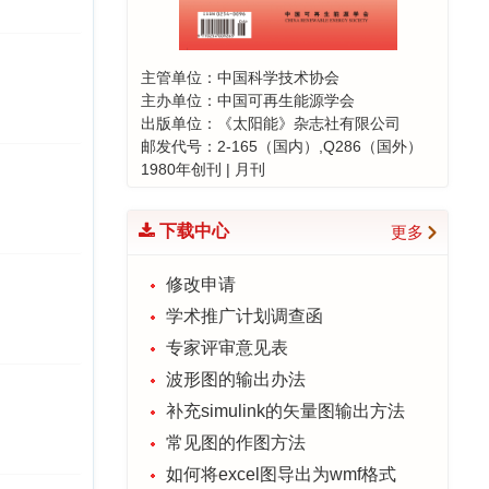
喜报！ 《太阳能学报》19篇论文
入选 “领跑者 5000—中国精品科
技期刊顶尖论文”
主管单位：中国科学技术协会
2024-10-22
主办单位：中国可再生能源学会
编辑部创建读者服务群的通知
出版单位：《太阳能》杂志社有限公司
邮发代号：2-165（国内）,Q286（国外）
2024-04-19
1980年创刊 | 月刊
喜报！《太阳能学报》荣登能源
与动力工程类期刊影响力榜首！
下载中心
更多
2023-12-06
“钙钛矿太阳电池”专题征稿延期通
修改申请
知
学术推广计划调查函
2023-06-14
专家评审意见表
波形图的输出办法
补充simulink的矢量图输出方法
常见图的作图方法
如何将excel图导出为wmf格式