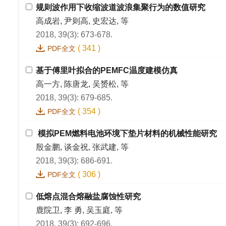
规则波作用下收缩波道波浪集聚行为的数值研究
高成岩, 尹则高, 史宏达, 等
2018, 39(3): 673-678.
(
341
)
PDF全文
基于傅里叶拟合的PEMFC温度建模仿真
高一方, 陈唐龙, 吴赟松, 等
2018, 39(3): 679-685.
(
354
)
PDF全文
模拟PEM燃料电池环境下垫片材料的机械性能研究
殷金鹏, 谈金祝, 张武建, 等
2018, 39(3): 686-691.
(
306
)
PDF全文
低熔点混合熔融盐腐蚀性研究
鹿院卫, 李 勇, 吴玉庭, 等
2018, 39(3): 692-696.