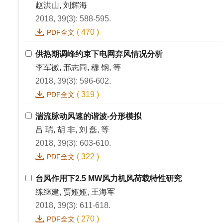
赵洪山, 刘辉海
2018, 39(3): 588-595.
(
470
)
PDF全文
供热期调峰约束下电网弃风情况分析
李军徽, 邢志同, 穆 钢, 等
2018, 39(3): 596-602.
(
319
)
PDF全文
湍流脉动风速的谐波-分形模拟
吕 瑞, 胡 非, 刘 磊, 等
2018, 39(3): 603-610.
(
322
)
PDF全文
台风作用下2.5 MW风力机风荷载特性研究
练继建, 贾娅娅, 王海军
2018, 39(3): 611-618.
(
270
)
PDF全文