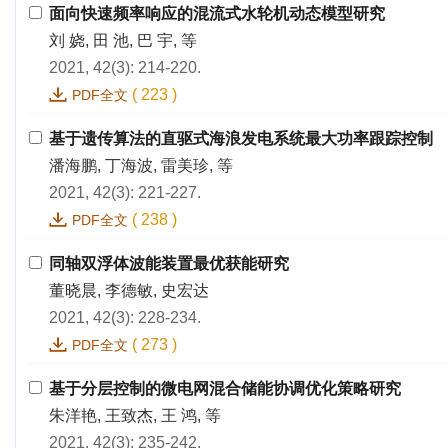
面向快速频率响应的混流式水轮机动态模型研究
刘 娆, 田 池, 巴 宇, 等
2021, 42(3): 214-220.
(
223
)
PDF全文
基于遗传算法的直驱式海浪发电系统最大功率跟踪控制
潘海鹏, 丁海波, 雷美珍, 等
2021, 42(3): 221-227.
(
238
)
PDF全文
同轴双浮体波能装置最优获能研究
董晓晨, 李德敏, 史宏达
2021, 42(3): 228-234.
(
273
)
PDF全文
基于分层控制的微电网混合储能协调优化策略研究
朱洋艳, 王致杰, 王 鸿, 等
2021, 42(3): 235-242.