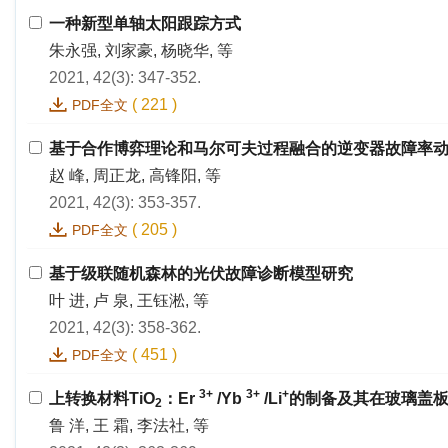
一种新型单轴太阳跟踪方式
朱永强, 刘家豪, 杨晓华, 等
2021, 42(3): 347-352.
(
221
)
PDF全文
基于合作博弈理论和马尔可夫过程融合的逆变器故障率
赵 峰, 周正龙, 高锋阳, 等
2021, 42(3): 353-357.
(
205
)
PDF全文
基于级联随机森林的光伏故障诊断模型研究
叶 进, 卢 泉, 王钰淞, 等
2021, 42(3): 358-362.
(
451
)
PDF全文
3+
3+
+
上转换材料TiO
：Er
/Yb
/Li
的制备及其在玻璃盖
2
鲁 洋, 王 霜, 李法社, 等