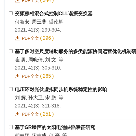
(
244
)
PDF全文
变频移相混合式控制CLL谐振变换器
何新安, 周玉斐, 盛伦辉
2021, 42(3): 299-304.
(
296
)
PDF全文
基于多时空尺度辅助服务的多类能源协同运营优化机制
崔 勇, 周晓倩, 刘 文, 等
2021, 42(3): 305-310.
(
265
)
PDF全文
电压环对光伏虚拟同步机系统稳定性的影响
刘 辉, 孙大卫, 宋 鹏, 等
2021, 42(3): 311-318.
(
251
)
PDF全文
基于GR噪声的太阳电池缺陷表征研究
胡林娜, 宋志成, 何 亮, 等