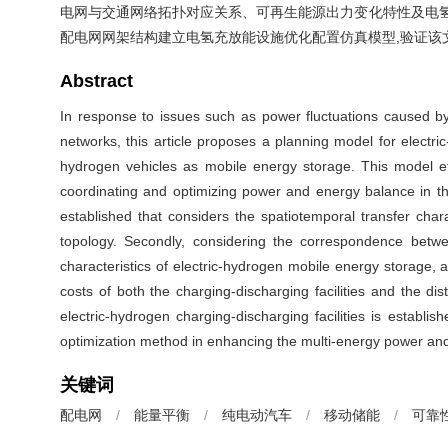
电网与交通网络拓扑对应关系、可再生能源出力变化特性及电氢
配电网网架结构建立电氢充放能设施优化配置仿真模型,验证该
Abstract
In response to issues such as power fluctuations caused by 
networks, this article proposes a planning model for electri
hydrogen vehicles as mobile energy storage. This model ef
coordinating and optimizing power and energy balance in the 
established that considers the spatiotemporal transfer char
topology. Secondly, considering the correspondence betwee
characteristics of electric-hydrogen mobile energy storage, a
costs of both the charging-discharging facilities and the dis
electric-hydrogen charging-discharging facilities is establi
optimization method in enhancing the multi-energy power and en
关键词
配电网
/
能量平衡
/
纯电动汽车
/
移动储能
/
可靠