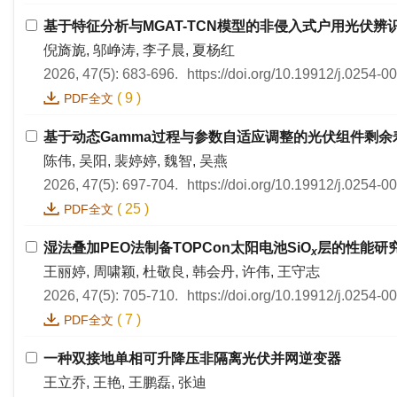
基于特征分析与MGAT-TCN模型的非侵入式户用光伏辨
倪旖旎, 邬峥涛, 李子晨, 夏杨红
2026, 47(5): 683-696.
https://doi.org/10.19912/j.0254-
(
9
)
PDF全文
基于动态Gamma过程与参数自适应调整的光伏组件剩余
陈伟, 吴阳, 裴婷婷, 魏智, 吴燕
2026, 47(5): 697-704.
https://doi.org/10.19912/j.0254-
(
25
)
PDF全文
湿法叠加PEO法制备TOPCon太阳电池SiO
层的性能研
x
王丽婷, 周啸颖, 杜敬良, 韩会丹, 许伟, 王守志
2026, 47(5): 705-710.
https://doi.org/10.19912/j.0254-
(
7
)
PDF全文
一种双接地单相可升降压非隔离光伏并网逆变器
王立乔, 王艳, 王鹏磊, 张迪