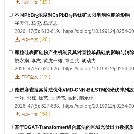
(
19
)
PDF全文
不同PbBr
浓度对CsPbBr
钙钛矿太阳电池性能的影响
2
3
崔天洋, 杨雯, 杨培志
2026, 47(5): 613-619.
https://doi.org/10.19912/j.0254-
(
28
)
PDF全文
颗粒硅表面硅粉产生机制及其对直拉单晶硅的影响与消
饶永娴, 李杰, 黄虎一雄, 章金兵, 胡动力
2026, 47(5): 620-626.
https://doi.org/10.19912/j.0254-
(
23
)
PDF全文
改进麻雀搜索算法优化VMD-CNN-BiLSTM的光伏阵列
于洋, 郭栋, 徐艺, 王鹏伟, 高超, 隋永佳
2026, 47(5): 627-638.
https://doi.org/10.19912/j.0254-
(
54
)
PDF全文
基于DGAT-Transformer组合算法的区域光伏出力