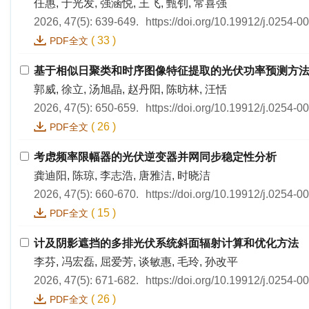
任惠, 于光发, 强涵悦, 王飞, 甄钊, 常喜强
2026, 47(5): 639-649.
https://doi.org/10.19912/j.0254-
(
33
)
PDF全文
基于相似日聚类和时序图像特征提取的光伏功率预测方
郭威, 徐立, 汤旭晶, 赵丹阳, 陈昉林, 汪恬
2026, 47(5): 650-659.
https://doi.org/10.19912/j.0254-
(
26
)
PDF全文
考虑频率限幅器的光伏逆变器并网同步稳定性分析
龚迪阳, 陈琼, 李志浩, 唐雅洁, 时晓洁
2026, 47(5): 660-670.
https://doi.org/10.19912/j.0254-
(
15
)
PDF全文
计及阴影遮挡的多排光伏系统斜面辐射计算和优化方法
李芬, 冯宏磊, 屈爱芳, 谈敏惠, 毛玲, 孙改平
2026, 47(5): 671-682.
https://doi.org/10.19912/j.0254-
(
26
)
PDF全文