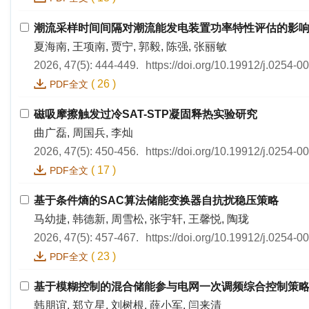
潮流采样时间间隔对潮流能发电装置功率特性评估的影
夏海南, 王项南, 贾宁, 郭毅, 陈强, 张丽敏
2026, 47(5): 444-449.
https://doi.org/10.19912/j.0254-
(
26
)
PDF全文
磁吸摩擦触发过冷SAT-STP凝固释热实验研究
曲广磊, 周国兵, 李灿
2026, 47(5): 450-456.
https://doi.org/10.19912/j.0254-
(
17
)
PDF全文
基于条件熵的SAC算法储能变换器自抗扰稳压策略
马幼捷, 韩德新, 周雪松, 张宇轩, 王馨悦, 陶珑
2026, 47(5): 457-467.
https://doi.org/10.19912/j.0254-
(
23
)
PDF全文
基于模糊控制的混合储能参与电网一次调频综合控制策
韩朋谊, 郑立星, 刘树根, 薛小军, 闫来清