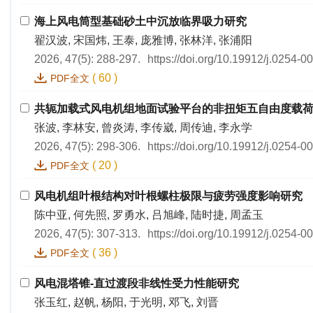
海上风电筒型基础砂土中沉放临界吸力研究
翟汉波, 宋国炜, 王泰, 庞雅博, 张林洋, 张浦阳
2026, 47(5): 288-297.
https://doi.org/10.19912/j.0254-
(
60
)
PDF全文
共轭加载式风电机组地面试验平台的非扭矩五自由度载
张波, 李林安, 曾炎涛, 李传崴, 周传迪, 李永学
2026, 47(5): 298-306.
https://doi.org/10.19912/j.0254-
(
20
)
PDF全文
风电机组叶根结构对叶根螺柱极限与疲劳强度影响研究
陈中亚, 何先照, 罗勇水, 吕旭峰, 陆时捷, 周孟玉
2026, 47(5): 307-313.
https://doi.org/10.19912/j.0254-
(
36
)
PDF全文
风电混塔锥-直过渡段非线性受力性能研究
张玉红, 赵帆, 杨阳, 于光明, 邓飞, 刘晋