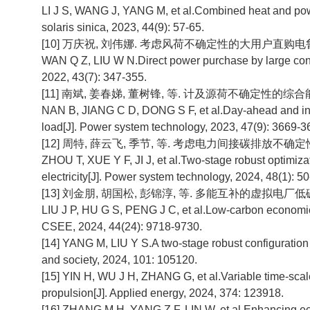
LI J S, WANG J, YANG M, et al.Combined heat and power
solaris sinica, 2023, 44(9): 57-65.
[10] 万庆祝, 刘伟娜. 考虑风荷不确定性的大用户直购电鲁棒区间优
WAN Q Z, LIU W N.Direct power purchase by large consum
2022, 43(7): 347-355.
[11] 南斌, 姜春娣, 董树锋, 等. 计及源荷不确定性的综合能源系
NAN B, JIANG C D, DONG S F, et al.Day-ahead and intr
load[J]. Power system technology, 2023, 47(9): 3669-3
[12] 周特, 薛云飞, 季节, 等. 考虑电力间接碳排放不确定性的
ZHOU T, XUE Y F, JI J, et al.Two-stage robust optimizat
electricity[J]. Power system technology, 2024, 48(1): 50
[13] 刘金朋, 胡国松, 彭锦淳, 等. 多能互补的虚拟电厂低碳-经
LIU J P, HU G S, PENG J C, et al.Low-carbon economic-
CSEE, 2024, 44(24): 9718-9730.
[14] YANG M, LIU Y S.A two-stage robust configuration 
and society, 2024, 101: 105120.
[15] YIN H, WU J H, ZHANG G, et al.Variable time-scale
propulsion[J]. Applied energy, 2024, 374: 123918.
[16] ZHANG M H, YANG Z F, LIN W, et al.Enhancing econ