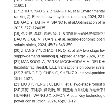
116051.
[17] ZHU Y, YAO S Y, ZHANG Y N, et al.Environmental 
ranking[J]. Electric power systems research, 2024, 231
[18] GAO Y, TAHIR M, SIANO P, et al.Optimization of r
2025, 377: 124635.
[19] 包文俊, 葛敏, 袁毅, 等. 计及需求响应的风光储独立微电网
BAO W J, GE M, YUAN Y, et al.Techno-economic optimiz
solaris sinica, 2024, 45(5): 343-350.
[20] ZHANG Y Y, ZHAO H R, QI Z, et al.A two-stage low
supply-demand balance[J]. Applied energy, 2024, 373:
[21] MANSOORI A, PARSA MOGHADDAM M, DELKHOSH H.A 
flexibility facilities[J]. IEEE transactions on power sys
[22] ZHENG Z Q, CHEN G, SHEN Z X.Interval-partitioned 
1516-1527.
[23] LIU J P, PENG J C, LIU H, et al.Two-stage robust 
[24] 黄河, 王建学, 肖云鹏, 等. 新型电力系统电力电量平衡分析
HUANG H, WANG J X, XIAO Y P, et al.Key technologies 
power construction, 2024, 45(9): 1-12.