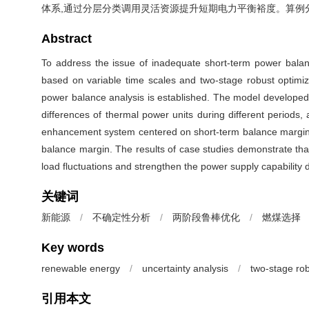
体系,通过分层分类调用灵活资源提升短期电力平衡裕度。算例
Abstract
To address the issue of inadequate short-term power bala
based on variable time scales and two-stage robust optimiz
power balance analysis is established. The model developed s
differences of thermal power units during different periods,
enhancement system centered on short-term balance margin is 
balance margin. The results of case studies demonstrate t
load fluctuations and strengthen the power supply capability 
关键词
新能源
/
不确定性分析
/
两阶段鲁棒优化
/
燃煤选择
Key words
renewable energy
/
uncertainty analysis
/
two-stage rob
引用本文