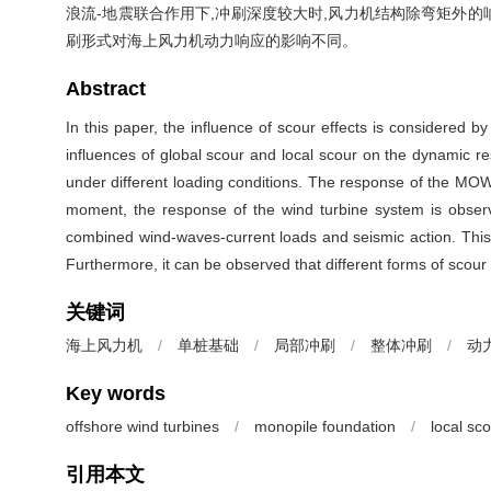
浪流-地震联合作用下,冲刷深度较大时,风力机结构除弯矩外
刷形式对海上风力机动力响应的影响不同。
Abstract
In this paper, the influence of scour effects is considered 
influences of global scour and local scour on the dynamic 
under different loading conditions. The response of the MOWT
moment, the response of the wind turbine system is observ
combined wind-waves-current loads and seismic action. Thi
Furthermore, it can be observed that different forms of scou
关键词
海上风力机
/
单桩基础
/
局部冲刷
/
整体冲刷
/
动
Key words
offshore wind turbines
/
monopile foundation
/
local sc
引用本文