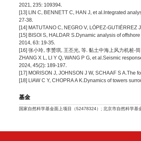
2021, 235: 109394.
[13] LIN C, BENNETT C, HAN J, et al.Integrated analysi
27-38.
[14] MATUTANO C, NEGRO V, LÓPEZ-GUTIÉRREZ J S, et a
[15] BISOI S, HALDAR S.Dynamic analysis of offshore w
2014, 63: 19-35.
[16] 张小玲, 李赟琪, 王丕光, 等. 黏土中海上风力机桩-筒复合
ZHANG X L, LI Y Q, WANG P G, et al.Seismic response an
2024, 45(2): 189-197.
[17] MORISON J, JOHNSON J W, SCHAAF S A.The force e
[18] LIAW C Y, CHOPRA A K.Dynamics of towers surroun
基金
国家自然科学基金面上项目（52478324）; 北京市自然科学基金