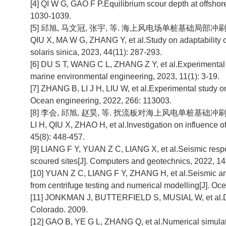
[4] QI W G, GAO F P.Equilibrium scour depth at offsho
1030-1039.
[5] 邱旭, 马文冠, 张宇, 等. 海上风电场单桩基础局部冲刷深度计
QIU X, MA W G, ZHANG Y, et al.Study on adaptability of 
solaris sinica, 2023, 44(11): 287-293.
[6] DU S T, WANG C L, ZHANG Z Y, et al.Experimental st
marine environmental engineering, 2023, 11(1): 3-19.
[7] ZHANG B, LI J H, LIU W, et al.Experimental study o
Ocean engineering, 2022, 266: 113003.
[8] 李会, 邱旭, 赵昊, 等. 扰流板对海上风电单桩基础冲刷特性影响
LI H, QIU X, ZHAO H, et al.Investigation on influence o
45(8): 448-457.
[9] LIANG F Y, YUAN Z C, LIANG X, et al.Seismic resp
scoured sites[J]. Computers and geotechnics, 2022, 1
[10] YUAN Z C, LIANG F Y, ZHANG H, et al.Seismic anal
from centrifuge testing and numerical modelling[J]. Oc
[11] JONKMAN J, BUTTERFIELD S, MUSIAL W, et al.Defin
Colorado. 2009.
[12] GAO B, YE G L, ZHANG Q, et al.Numerical simulati