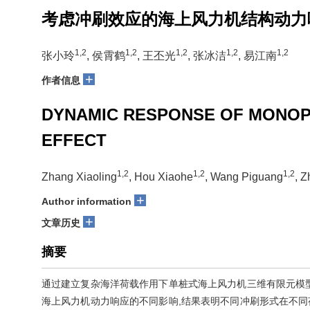
考虑冲刷效应的海上风力机结构动力
1,2
1,2
1,2
1,2
1,2
张小玲
, 侯霄鹤
, 王丕光
, 张冰洁
, 易江南
+
作者信息
DYNAMIC RESPONSE OF MONOPI
EFFECT
1,2
1,2
1,2
Zhang Xiaoling
, Hou Xiaohe
, Wang Piguang
, Z
+
Author information
+
文章历史
摘要
通过建立复杂海洋荷载作用下单桩式海上风力机三维有限元模
海上风力机动力响应的不同影响,结果表明不同冲刷形式在不