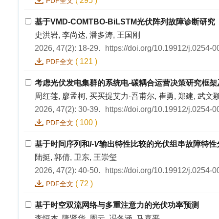
(
295
)
PDF全文
基于VMD-COMTBO-BiLSTM光伏阵列故障诊断研究
史洪岩, 李尚达, 潘多涛, 王国刚
2026, 47(2): 18-29.
https://doi.org/10.19912/j.0254-
(
121
)
PDF全文
考虑光伏发电集群的系统电-碳耦合运营决策研究框架
周红莲, 廖孟柯, 买买提艾力·吾甫尔, 崔勇, 郑建, 武文
2026, 47(2): 30-39.
https://doi.org/10.19912/j.0254-
(
100
)
PDF全文
基于时间序列和
I-V
输出特性比较的光伏组串故障特性
陆挺, 郭倩, 卫东, 王崇玺
2026, 47(2): 40-50.
https://doi.org/10.19912/j.0254-
(
72
)
PDF全文
基于时空双流网络与多重注意力的光伏功率预测
李恒杰, 隆贤华, 周云, 冯冬涵, 马喜平