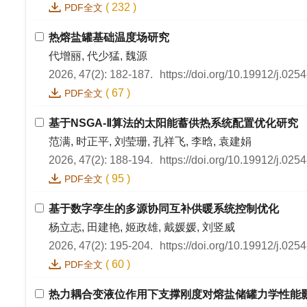
(
232
)
PDF全文
热熔盐罐基础温度场研究
代增丽, 代少猛, 魏源
2026, 47(2): 182-187.
https://doi.org/10.19912/j.02
(
67
)
PDF全文
基于NSGA-Ⅱ算法的太阳能蓄供热系统配置优化研究
范满, 时正平, 刘莹珊, 孔祥飞, 李晗, 袁建娟
2026, 47(2): 188-194.
https://doi.org/10.19912/j.02
(
95
)
PDF全文
基于数字孪生的多源协同互补供暖系统控制优化
杨立志, 田建艳, 姬政雄, 戴媛媛, 刘竖威
2026, 47(2): 195-204.
https://doi.org/10.19912/j.02
(
60
)
PDF全文
热力耦合变液位作用下支撑刚度对熔盐储罐力学性能