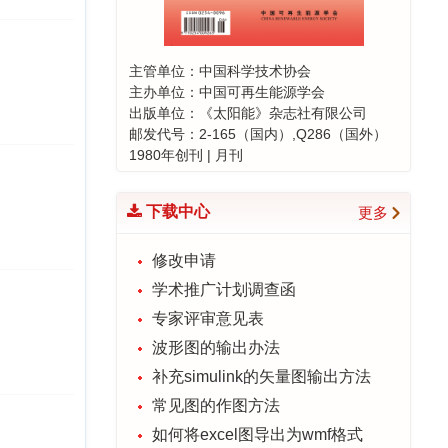
2025-11-17
喜报！《太阳能学报》蝉联能源
与动力工程类期刊影响力榜首！
主管单位：中国科学技术协会
2024-12-13
主办单位：中国可再生能源学会
喜报！ 《太阳能学报》19篇论文
出版单位：《太阳能》杂志社有限公司
入选 “领跑者 5000—中国精品科
邮发代号：2-165（国内）,Q286（国外）
1980年创刊 | 月刊
技期刊顶尖论文”
2024-10-22
编辑部创建读者服务群的通知
下载中心
更多
2024-04-19
修改申请
喜报！《太阳能学报》荣登能源
与动力工程类期刊影响力榜首！
学术推广计划调查函
2023-12-06
专家评审意见表
“钙钛矿太阳电池”专题征稿延期通
波形图的输出办法
知
补充simulink的矢量图输出方法
2023-06-14
常见图的作图方法
如何将excel图导出为wmf格式