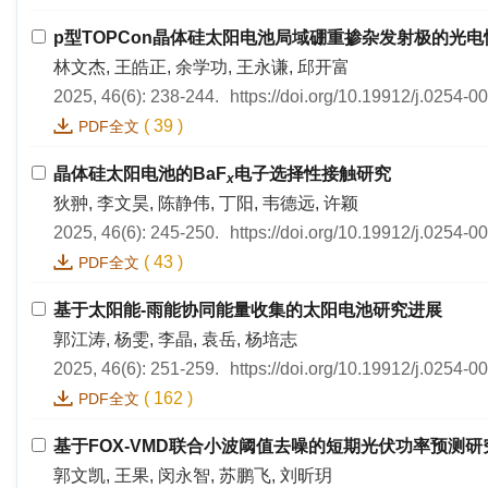
p型TOPCon晶体硅太阳电池局域硼重掺杂发射极的光
林文杰, 王皓正, 余学功, 王永谦, 邱开富
2025, 46(6): 238-244.
https://doi.org/10.19912/j.0254-
(
39
)
PDF全文
晶体硅太阳电池的BaF
电子选择性接触研究
x
狄翀, 李文昊, 陈静伟, 丁阳, 韦德远, 许颖
2025, 46(6): 245-250.
https://doi.org/10.19912/j.0254-
(
43
)
PDF全文
基于太阳能-雨能协同能量收集的太阳电池研究进展
郭江涛, 杨雯, 李晶, 袁岳, 杨培志
2025, 46(6): 251-259.
https://doi.org/10.19912/j.0254-
(
162
)
PDF全文
基于FOX-VMD联合小波阈值去噪的短期光伏功率预测研
郭文凯, 王果, 闵永智, 苏鹏飞, 刘昕玥