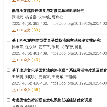
(
73
)
PDF全文
低电压穿越快速恢复与对微网频率影响研究
颜湘武, 杨若嘉, 沈钟毓, 贾焦心
2025, 46(6): 393-400.
https://doi.org/10.19912/j.0254-
(
39
)
PDF全文
基于MPC的构网型柔直受端换流站主动频率支撑研究
孙承章, 任永峰, 云平平, 米玥, 方琛智, 贺彬
2025, 46(6): 401-409.
https://doi.org/10.19912/j.0254-
(
43
)
PDF全文
基于改进文化基因算法的热电联产系统灵活性改造及优
王黎明, 刘颖明, 庞新富, 王晓东, 王瀚博
2025, 46(6): 410-419.
https://doi.org/10.19912/j.0254-
(
56
)
PDF全文
考虑柔性负荷的联合发电系统低碳经济优化调度
张晓虎, 倪景源