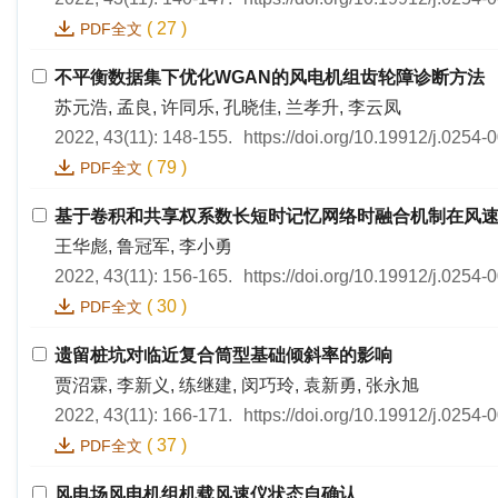
(
27
)
PDF全文
不平衡数据集下优化WGAN的风电机组齿轮障诊断方法
苏元浩, 孟良, 许同乐, 孔晓佳, 兰孝升, 李云凤
2022, 43(11): 148-155.
https://doi.org/10.19912/j.0254
(
79
)
PDF全文
基于卷积和共享权系数长短时记忆网络时融合机制在风
王华彪, 鲁冠军, 李小勇
2022, 43(11): 156-165.
https://doi.org/10.19912/j.0254
(
30
)
PDF全文
遗留桩坑对临近复合筒型基础倾斜率的影响
贾沼霖, 李新义, 练继建, 闵巧玲, 袁新勇, 张永旭
2022, 43(11): 166-171.
https://doi.org/10.19912/j.0254
(
37
)
PDF全文
风电场风电机组机载风速仪状态自确认