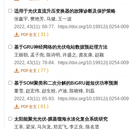
适用于光伏直流升压变换器的故障诊断及保护策略
张鑫宇, 樊艳芳, 马健, 王一波
2022, 43(11): 68-77.
https://doi.org/10.19912/j.0254-00
(
31
)
PDF全文
基于GRU神经网络的光伏电站数据预处理方法
王丽朝, 孟子尧, 陈诗明, 许盛之, 龚友康, 赵颖
2022, 43(11): 78-84.
https://doi.org/10.19912/j.0254-0
(
77
)
PDF全文
基于SOM聚类和二次分解的BiGRU超短伏功率预测
董雪, 赵宏伟, 赵生校, 卢迪, 陈晓锋, 刘磊
2022, 43(11): 85-93.
https://doi.org/10.19912/j.0254-0
(
61
)
PDF全文
太阳能聚光光伏-膜蒸馏海水淡化复合系统研究
王革, 梁深, 马兴龙, 郑宏飞, 李正良, 陈名贤