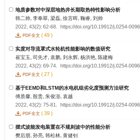
地质参数对中深层地热井长期取热特性影响分析
韩二帅, 李奉翠, 梁磊, 徐言晖, 鞠睿, 刘帅
2022, 43(2): 62-68.
https://doi.org/10.19912/j.0254-009
(
49
)
PDF全文
实度对导流罩式水轮机性能影响的数值研究
崔宝玉, 司先才, 袁鹏, 刘永辉, 杨洪艳, 陈建梅
2022, 43(2): 69-74.
https://doi.org/10.19912/j.0254-009
(
27
)
PDF全文
基于EEMD和LSTM的水电机组劣化度预测方法研究
傅质馨, 殷贵, 朱俊澎, 袁越
2022, 43(2): 75-81.
https://doi.org/10.19912/j.0254-009
(
39
)
PDF全文
摆式波能发电装置在不规则波中的性能分析
樊后朋, 孙亮, 韩松林, 黄健钊