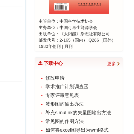
技期刊顶尖论文”
2024-10-22
编辑部创建读者服务群的通知
主管单位：中国科学技术协会
2024-04-19
主办单位：中国可再生能源学会
出版单位：《太阳能》杂志社有限公司
喜报！《太阳能学报》荣登能源
邮发代号：2-165（国内）,Q286（国外）
与动力工程类期刊影响力榜首！
1980年创刊 | 月刊
2023-12-06
“钙钛矿太阳电池”专题征稿延期通
下载中心
更多
知
2023-06-14
修改申请
学术推广计划调查函
专家评审意见表
波形图的输出办法
补充simulink的矢量图输出方法
常见图的作图方法
如何将excel图导出为wmf格式