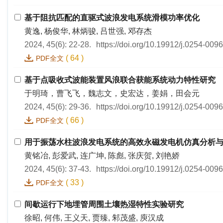
基于阻抗匹配的直驱式波浪发电系统滑模功率优化
黄逸, 杨俊华, 林炳骏, 吕世强, 邓存杰
2024, 45(6): 22-28.
https://doi.org/10.19912/j.0254-009
(
64
)
PDF全文
基于点吸收式波能装置风浪联合获能系统动力特性研究
于明琦，曹飞飞，魏志文，史宏达，姜娟，田会元
2024, 45(6): 29-36.
https://doi.org/10.19912/j.0254-009
(
66
)
PDF全文
用于振荡水柱波浪发电系统的高效永磁发电机仿真分析
黄铭冶, 彭爱武, 连广坤, 陈彪, 张庆贺, 刘艳娇
2024, 45(6): 37-43.
https://doi.org/10.19912/j.0254-009
(
33
)
PDF全文
间歇运行下地埋管周围土壤热湿特性实验研究
徐昭, 何伟, 王义天, 贾臻, 邾茂盛, 庾汉成