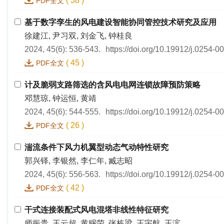
(
38
)
PDF全文
基于数字孪生的风电建设智能协同管控技术研究及应用
徐建江, 尹习双, 刘金飞, 钟桂良
2024, 45(6): 536-543.
https://doi.org/10.19912/j.0254-
(
45
)
PDF全文
计及脆弱支路筛选的含风电电网连锁故障预防策略
邓慧琼, 钟运恒, 黄靖
2024, 45(6): 544-555.
https://doi.org/10.19912/j.0254-
(
26
)
PDF全文
湍流条件下风力机翼型动态气动特性研究
郭兴铎, 李银然, 李仁年, 臧志昭
2024, 45(6): 556-563.
https://doi.org/10.19912/j.0254-
(
42
)
PDF全文
干式连接装配式风电混塔非线性特征研究
师振贵, 王云超, 黄赐荣, 张栋梁, 王宇航, 王滨